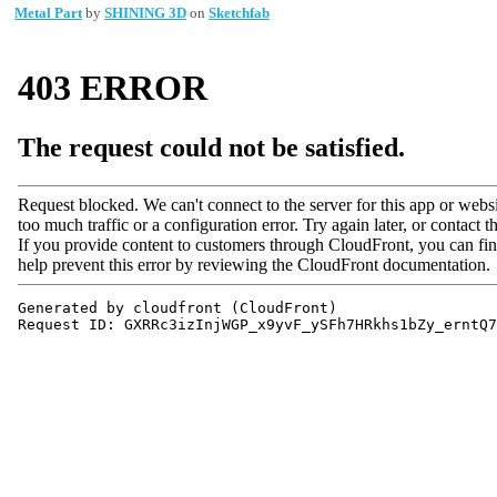
Metal Part
by
SHINING 3D
on
Sketchfab