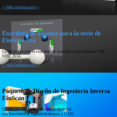
>>Más información>>
Exactitud de escaneo para la serie de
EinScan Pro
La fábrica prueba la exactitud de acuerdo con el estándar VDI /
VDE 2634.
>>Más información>>
Paquete de Diseño de Ingeniería Inversa
EinScan
Un escáner 3D multifuncional profesional
con funciones de ingeniería inversa y CAD