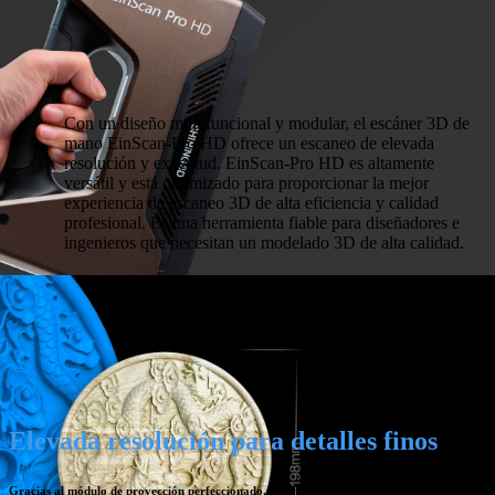
Con un diseño multifuncional y modular, el escáner 3D de
mano EinScan-Pro HD ofrece un escaneo de elevada
resolución y exactitud. EinScan-Pro HD es altamente
versátil y está optimizado para proporcionar la mejor
experiencia de escaneo 3D de alta eficiencia y calidad
profesional. Es una herramienta fiable para diseñadores e
ingenieros que necesitan un modelado 3D de alta calidad.
Elevada resolución para detalles finos
Gracias al módulo de proyección perfeccionado, el patrón de líneas ahora se puede usar