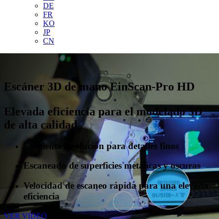
DE
FR
KO
JP
CN
Escáner 3D de mano EinScan-Pro HD
Elevada eficiencia para el modelado 3D
de alta calidad
Excelente resolución para detalles finos
Escaneado de superficies metálicas y oscuras
Velocidad de escaneo rápida para una elevada
eficiencia
VER VIDEO