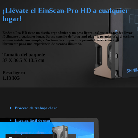
¡Llévate el EinScan-Pro HD a cualquier
lugar!
EinScan Pro HD tiene un diseño ergonómico y un peso ligero, así que te lo puedes llevar
fácilmente a cualquier lugar. Su uso sencillo de ¨plug-and-play¨ le permite usar el escáner
sin una instalación compleja. Su tamaño compacto te permite mover el escáner
libremente para una experiencia de escaneo ilimitada.
Tamaño del paquete
37
X
36.5
X
13.5
cm
Peso ligero
1.13
KG
Proceso de trabajo claro
Interfaz fácil de usar
Posprocesamiento de