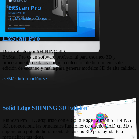
datos
Medición de datos
ExScan Pro
Desarrollado por SHINING 3D,
ExScan Pro es un software profesional para escaneo 3D y
procesamiento de datos con una colección de herramientas de
edición de escaneo y malla para generar modelos 3D de alta calidad.
>>Más información>>
Solid Edge SHINING 3D Edición
EinScan Pro HD, adquirido con el Solid Edge Edición SHINING
3D, proporciona las principales funciones de diseño CAD en 3D y
supone una potente herramienta de diseño 3D para ayudarte a
materializar tus ideas.