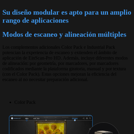
Su diseño modular es apto para un amplio
rango de aplicaciones
Modos de escaneo y alineación múltiples
Los complementos adicionales Color Pack e Industrial Pack
potencian la experiencia de escaneo y extienden el ámbito de
aplicación de EinScan-Pro HD. Además, incluye diferentes modos
de alineación: por geometría, por marcadores, por marcadores
codificados mediante la plataforma giratoria, manual y por textura
(con el Color Pack). Estas opciones mejoran la eficiencia del
escaneo al no necesitar preparación adicional.
Color Pack