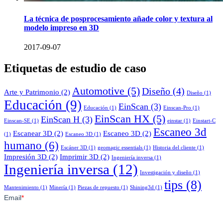
La técnica de posprocesamiento añade color y textura al
modelo impreso en 3D
2017-09-07
Etiquetas de estudio de caso
Automotive
(5)
Diseño
(4)
Arte y Patrimonio
(2)
Diseño
(1)
Educación
(9)
EinScan
(3)
Educación
(1)
Einscan-Pro
(1)
EinScan HX
(5)
EinScan H
(3)
Einscan-SE
(1)
einstar
(1)
Einstart-C
Escaneo 3d
Escanear 3D
(2)
Escaneo 3D
(2)
(1)
Escaneo 3D
(1)
humano
(6)
Escáner 3D
(1)
geomagic essentials
(1)
Historia del cliente
(1)
Impresión 3D
(2)
Imprimir 3D
(2)
Ingeniería inversa
(1)
Ingeniería inversa
(12)
Investigación y diseño
(1)
tips
(8)
Mantenimiento
(1)
Minería
(1)
Piezas de repuesto
(1)
Shining3d
(1)