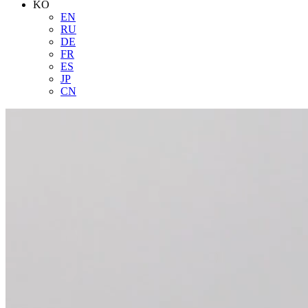
KO
EN
RU
DE
FR
ES
JP
CN