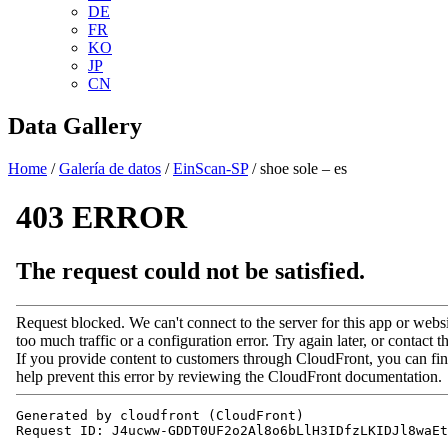
DE
FR
KO
JP
CN
Data Gallery
Home
/
Galería de datos
/
EinScan-SP
/ shoe sole – es