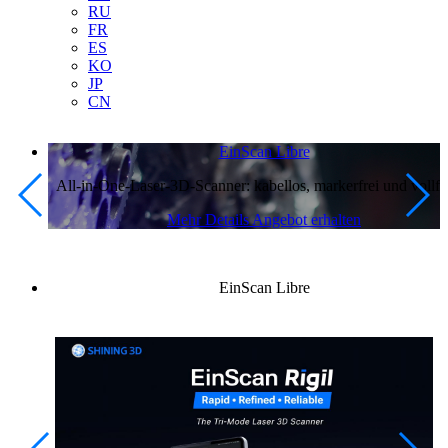
RU
FR
ES
KO
JP
CN
EinScan Libre
All-in-One-Laser-3D-Scanner: kabellos, markerfrei und vollfa
Mehr Details
Angebot erhalten
EinScan Libre