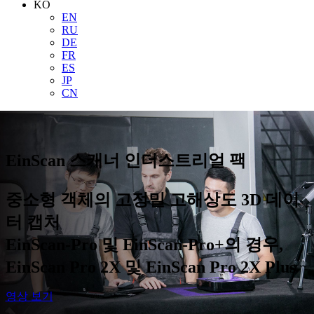
KO
EN
RU
DE
FR
ES
JP
CN
EinScan 스캐너 인더스트리얼 팩
중소형 객체의 고정밀 고해상도 3D 데이
터 캡처
EinScan-Pro 및 EinScan-Pro+의 경우,
EinScan Pro 2X 및 EinScan Pro 2X Plus
영상 보기