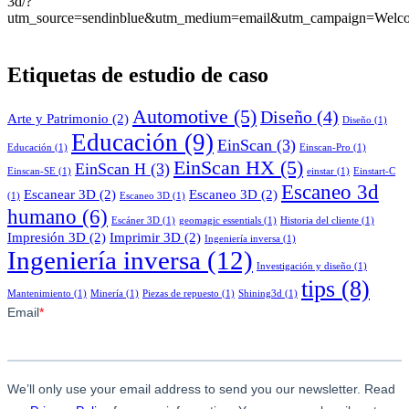
3d/?
utm_source=sendinblue&utm_medium=email&utm_campaign=Welc
Etiquetas de estudio de caso
Automotive
(5)
Diseño
(4)
Arte y Patrimonio
(2)
Diseño
(1)
Educación
(9)
EinScan
(3)
Educación
(1)
Einscan-Pro
(1)
EinScan HX
(5)
EinScan H
(3)
Einscan-SE
(1)
einstar
(1)
Einstart-C
Escaneo 3d
Escanear 3D
(2)
Escaneo 3D
(2)
(1)
Escaneo 3D
(1)
humano
(6)
Escáner 3D
(1)
geomagic essentials
(1)
Historia del cliente
(1)
Impresión 3D
(2)
Imprimir 3D
(2)
Ingeniería inversa
(1)
Ingeniería inversa
(12)
Investigación y diseño
(1)
tips
(8)
Mantenimiento
(1)
Minería
(1)
Piezas de repuesto
(1)
Shining3d
(1)