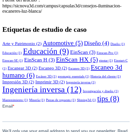
https://sicnova3d.com/campus/capsulas3d/consejos-iluminacion-
escaneres-luz-blanca/
Etiquetas de estudio de caso
Automotive
(5)
Diseño
(4)
Arte y Patrimonio
(2)
Diseño
(1)
Educación
(9)
EinScan
(3)
Educación
(1)
Einscan-Pro
(1)
EinScan HX
(5)
EinScan H
(3)
Einscan-SE
(1)
einstar
(1)
Einstart-C
Escaneo 3d
Escanear 3D
(2)
Escaneo 3D
(2)
(1)
Escaneo 3D
(1)
humano
(6)
Escáner 3D
(1)
geomagic essentials
(1)
Historia del cliente
(1)
Impresión 3D
(2)
Imprimir 3D
(2)
Ingeniería inversa
(1)
Ingeniería inversa
(12)
Investigación y diseño
(1)
tips
(8)
Mantenimiento
(1)
Minería
(1)
Piezas de repuesto
(1)
Shining3d
(1)