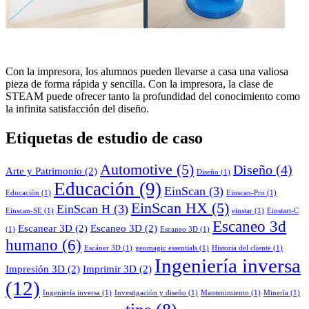
Con la impresora, los alumnos pueden llevarse a casa una valiosa
pieza de forma rápida y sencilla. Con la impresora, la clase de
STEAM puede ofrecer tanto la profundidad del conocimiento como
la infinita satisfacción del diseño.
Etiquetas de estudio de caso
Automotive
(5)
Diseño
(4)
Arte y Patrimonio
(2)
Diseño
(1)
Educación
(9)
EinScan
(3)
Educación
(1)
Einscan-Pro
(1)
EinScan HX
(5)
EinScan H
(3)
Einscan-SE
(1)
einstar
(1)
Einstart-C
Escaneo 3d
Escanear 3D
(2)
Escaneo 3D
(2)
(1)
Escaneo 3D
(1)
humano
(6)
Escáner 3D
(1)
geomagic essentials
(1)
Historia del cliente
(1)
Ingeniería inversa
Impresión 3D
(2)
Imprimir 3D
(2)
(12)
Ingeniería inversa
(1)
Investigación y diseño
(1)
Mantenimiento
(1)
Minería
(1)