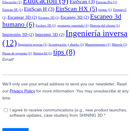
Educación
(9)
EinScan
(3)
Educación
(1)
Einscan-Pro
(1)
EinScan HX
(5)
EinScan H
(3)
Einscan-SE
(1)
einstar
(1)
Einstart-C
Escaneo 3d
Escanear 3D
(2)
Escaneo 3D
(2)
(1)
Escaneo 3D
(1)
humano
(6)
Escáner 3D
(1)
geomagic essentials
(1)
Historia del cliente
(1)
Ingeniería inversa
Impresión 3D
(2)
Imprimir 3D
(2)
(12)
Ingeniería inversa
(1)
Investigación y diseño
(1)
Mantenimiento
(1)
Minería
(1)
tips
(8)
Piezas de repuesto
(1)
Shining3d
(1)