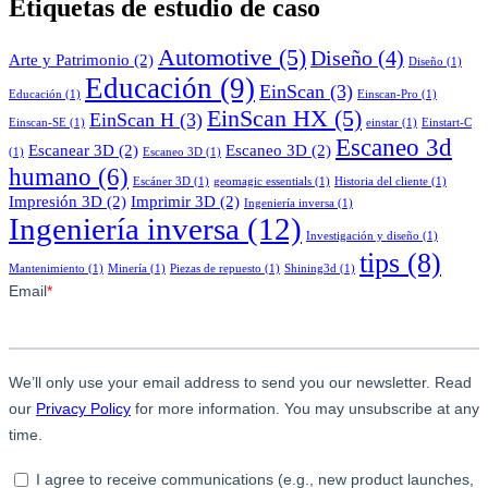
Etiquetas de estudio de caso
Automotive
(5)
Diseño
(4)
Arte y Patrimonio
(2)
Diseño
(1)
Educación
(9)
EinScan
(3)
Educación
(1)
Einscan-Pro
(1)
EinScan HX
(5)
EinScan H
(3)
Einscan-SE
(1)
einstar
(1)
Einstart-C
Escaneo 3d
Escanear 3D
(2)
Escaneo 3D
(2)
(1)
Escaneo 3D
(1)
humano
(6)
Escáner 3D
(1)
geomagic essentials
(1)
Historia del cliente
(1)
Impresión 3D
(2)
Imprimir 3D
(2)
Ingeniería inversa
(1)
Ingeniería inversa
(12)
Investigación y diseño
(1)
tips
(8)
Mantenimiento
(1)
Minería
(1)
Piezas de repuesto
(1)
Shining3d
(1)