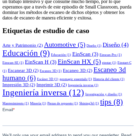
un trabajo intensivo y que consume mucho tiempo, por lo que
esperamos que a través de este episodio de Small Classroom, pueda
dominar los métodos de escaneo de dichos objetos y obtener los
datos de escaneo de manera eficiente y exitosa.
Etiquetas de estudio de caso
Automotive
(5)
Diseño
(4)
Arte y Patrimonio
(2)
Diseño
(1)
Educación
(9)
EinScan
(3)
Educación
(1)
Einscan-Pro
(1)
EinScan HX
(5)
EinScan H
(3)
Einscan-SE
(1)
einstar
(1)
Einstart-C
Escaneo 3d
Escanear 3D
(2)
Escaneo 3D
(2)
(1)
Escaneo 3D
(1)
humano
(6)
Escáner 3D
(1)
geomagic essentials
(1)
Historia del cliente
(1)
Impresión 3D
(2)
Imprimir 3D
(2)
Ingeniería inversa
(1)
Ingeniería inversa
(12)
Investigación y diseño
(1)
tips
(8)
Mantenimiento
(1)
Minería
(1)
Piezas de repuesto
(1)
Shining3d
(1)