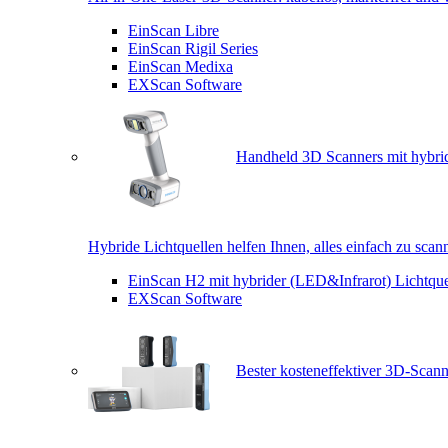
EinScan Libre
EinScan Rigil Series
EinScan Medixa
EXScan Software
Handheld 3D Scanners mit hybrid
Hybride Lichtquellen helfen Ihnen, alles einfach zu scan
EinScan H2 mit hybrider (LED&Infrarot) Lichtque
EXScan Software
Bester kosteneffektiver 3D-Scann