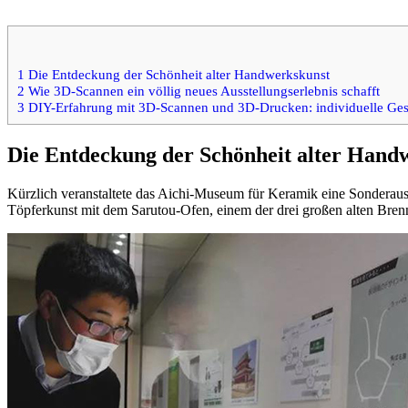
1
Die Entdeckung der Schönheit alter Handwerkskunst
2
Wie 3D-Scannen ein völlig neues Ausstellungserlebnis schafft
3
DIY-Erfahrung mit 3D-Scannen und 3D-Drucken: individuelle Gesta
Die Entdeckung der Schönheit alter Hand
Kürzlich veranstaltete das Aichi-Museum für Keramik eine Sonderaus
Töpferkunst mit dem Sarutou-Ofen, einem der drei großen alten Brennö