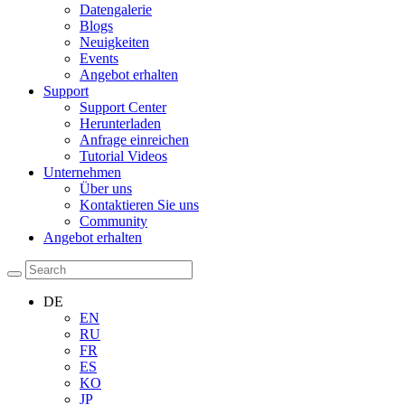
Datengalerie
Blogs
Neuigkeiten
Events
Angebot erhalten
Support
Support Center
Herunterladen
Anfrage einreichen
Tutorial Videos
Unternehmen
Über uns
Kontaktieren Sie uns
Community
Angebot erhalten
DE
EN
RU
FR
ES
KO
JP