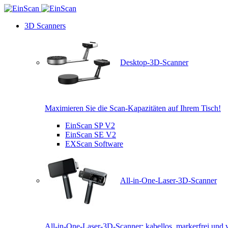
3D Scanners
Desktop-3D-Scanner
Maximieren Sie die Scan-Kapazitäten auf Ihrem Tisch!
EinScan SP V2
EinScan SE V2
EXScan Software
All-in-One-Laser-3D-Scanner
All-in-One-Laser-3D-Scanner: kabellos, markerfrei und v