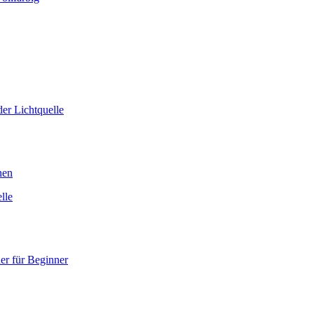
er Lichtquelle
nen
lle
er für Beginner