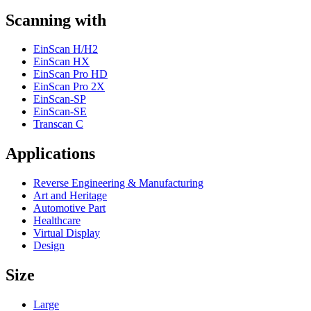
Scanning with
EinScan H/H2
EinScan HX
EinScan Pro HD
EinScan Pro 2X
EinScan-SP
EinScan-SE
Transcan C
Applications
Reverse Engineering & Manufacturing
Art and Heritage
Automotive Part
Healthcare
Virtual Display
Design
Size
Large