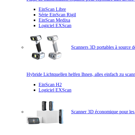
EinScan Libre
Série EinScan Rigil
EinScan Medixa
Logiciel EXScan
Scanners 3D portables à source d
Hybride Lichtquellen helfen Ihnen, alles einfach zu scan
EinScan H2
Logiciel EXScan
Scanner 3D économique pour les