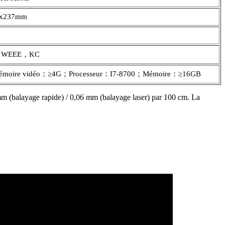
x237mm
，WEEE，KC
Mémoire vidéo：≥4G；Processeur：I7-8700；Mémoire：≥16GB
,1 mm (balayage rapide) / 0,06 mm (balayage laser) par 100 cm. La