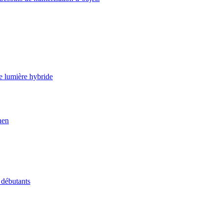
e lumière hybride
nen
 débutants