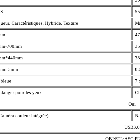
PS
55
ueur, Caractéristiques, Hybride, Texture
Ma
mm
4
mm-700mm
3
mm*440mm
3
5mm-3mm
0
bleue
7 
 danger pour les yeux
CL
Oui
Caméra couleur intégrée)
N
USB3.0
OBJ;STL;ASC;PL