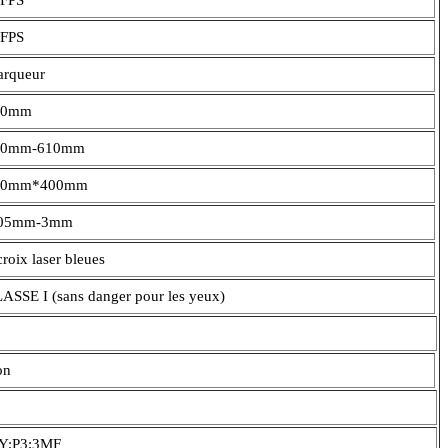
FPS
rqueur
70mm
50mm-610mm
80mm*400mm
.05mm-3mm
croix laser bleues
ASSE I (sans danger pour les yeux)
on
Y;P3;3MF