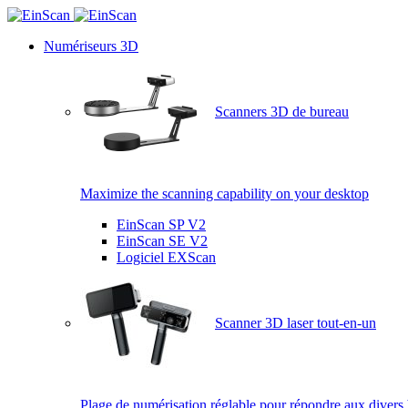
Numériseurs 3D
Scanners 3D de bureau
Maximize the scanning capability on your desktop
EinScan SP V2
EinScan SE V2
Logiciel EXScan
Scanner 3D laser tout-en-un
Plage de numérisation réglable pour répondre aux divers 