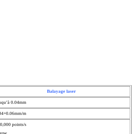
Balayage laser
squ’à 0.04mm
04+0.06mm/m
0,000 points/s
FPS