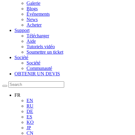
Galerie
Blogs
Événements
News
Acheter
Support
Télécharger
Aide
Tutoriels vidéo
Soumettre un ticket
Société
Société
Communauté
OBTENIR UN DEVIS
FR
EN
RU
DE
ES
KO
JP
CN