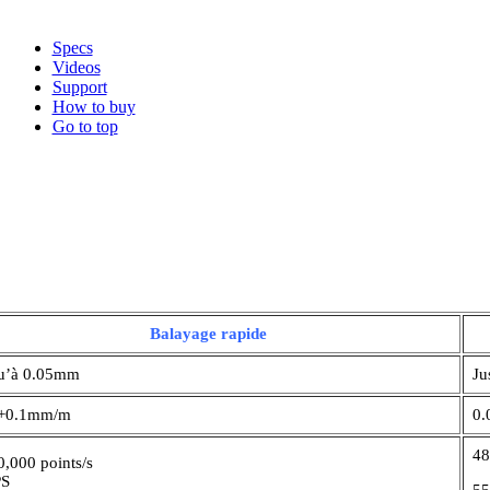
Specs
Videos
Support
How to buy
Go to top
Balayage rapide
u’à 0.05mm
Ju
5+0.1mm/m
0.
48
0,000 points/s
PS
55