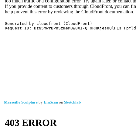
Marseille Sculpture
by
EinScan
on
Sketchfab