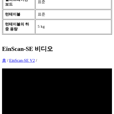
표준
보드
턴테이블
표준
턴테이블의 하
5 kg
중 용량
EinScan-SE
비디오
홈
/
EinScan-SE V2
/