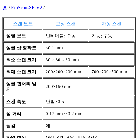
홈
/
EinScan-SE V2
/
스캔 모드
고정 스캔
자동 스캔
정렬 모드
턴테이블; 수동
기능; 수동
싱글 샷 정확도
≤0.1 mm
최소 스캔 크기
30 × 30 × 30 mm
최대 스캔 크기
200×200×200 mm
700×700×700 mm
싱글 캡처의 범
200×150 mm
위
스캔 속도
단발 <1 s
점 거리
0.17 mm ~ 0.2 mm
질감
예
파일 형식
OBJ, STL, ASC, PLY, 3MF