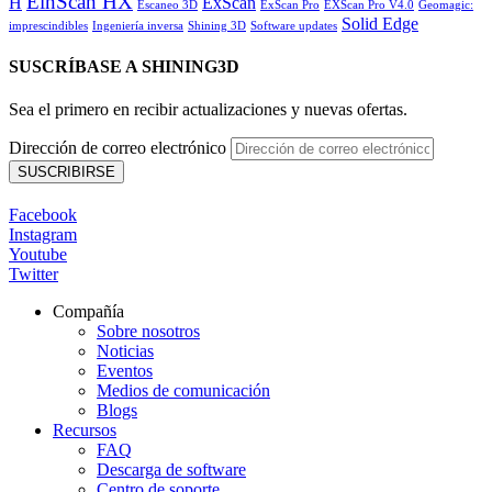
EinScan HX
H
ExScan
Escaneo 3D
ExScan Pro
EXScan Pro V4.0
Geomagic:
Solid Edge
imprescindibles
Ingeniería inversa
Shining 3D
Software updates
SUSCRÍBASE A SHINING3D
Sea el primero en recibir actualizaciones y nuevas ofertas.
Dirección de correo electrónico
Facebook
Instagram
Youtube
Twitter
Compañía
Sobre nosotros
Noticias
Eventos
Medios de comunicación
Blogs
Recursos
FAQ
Descarga de software
Centro de soporte