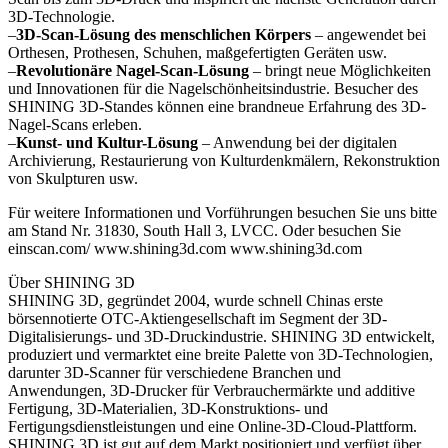
3D-Technologie.
–
3D-Scan-Lösung des menschlichen Körpers
– angewendet bei
Orthesen, Prothesen, Schuhen, maßgefertigten Geräten usw.
–
Revolutionäre Nagel-Scan-Lösung
– bringt neue Möglichkeiten
und Innovationen für die Nagelschönheitsindustrie. Besucher des
SHINING 3D-Standes können eine brandneue Erfahrung des 3D-
Nagel-Scans erleben.
–
Kunst- und Kultur-Lösung
– Anwendung bei der digitalen
Archivierung, Restaurierung von Kulturdenkmälern, Rekonstruktion
von Skulpturen usw.
Für weitere Informationen und Vorführungen besuchen Sie uns bitte
am Stand Nr. 31830, South Hall 3, LVCC. Oder besuchen Sie
einscan.com/ www.shining3d.com www.shining3d.com
Über SHINING 3D
SHINING 3D, gegründet 2004, wurde schnell Chinas erste
börsennotierte OTC-Aktiengesellschaft im Segment der 3D-
Digitalisierungs- und 3D-Druckindustrie. SHINING 3D entwickelt,
produziert und vermarktet eine breite Palette von 3D-Technologien,
darunter 3D-Scanner für verschiedene Branchen und
Anwendungen, 3D-Drucker für Verbrauchermärkte und additive
Fertigung, 3D-Materialien, 3D-Konstruktions- und
Fertigungsdienstleistungen und eine Online-3D-Cloud-Plattform.
SHINING 3D ist gut auf dem Markt positioniert und verfügt über