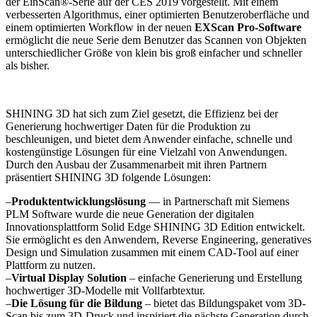
der EinScan®-Serie auf der CES 2019 vorgestellt. Mit einem
verbesserten Algorithmus, einer optimierten Benutzeroberfläche und
einem optimierten Workflow in der neuen
EXScan Pro-Software
ermöglicht die neue Serie dem Benutzer das Scannen von Objekten
unterschiedlicher Größe von klein bis groß einfacher und schneller
als bisher.
SHINING 3D hat sich zum Ziel gesetzt, die Effizienz bei der
Generierung hochwertiger Daten für die Produktion zu
beschleunigen, und bietet dem Anwender einfache, schnelle und
kostengünstige Lösungen für eine Vielzahl von Anwendungen.
Durch den Ausbau der Zusammenarbeit mit ihren Partnern
präsentiert SHINING 3D folgende Lösungen:
–
Produktentwicklungslösung
— in Partnerschaft mit Siemens
PLM Software wurde die neue Generation der digitalen
Innovationsplattform Solid Edge SHINING 3D Edition entwickelt.
Sie ermöglicht es den Anwendern, Reverse Engineering, generatives
Design und Simulation zusammen mit einem CAD-Tool auf einer
Plattform zu nutzen.
–
Virtual Display Solution
– einfache Generierung und Erstellung
hochwertiger 3D-Modelle mit Vollfarbtextur.
–
Die Lösung für die Bildung
– bietet das Bildungspaket vom 3D-
Scan bis zum 3D-Druck und inspiriert die nächste Generation durch