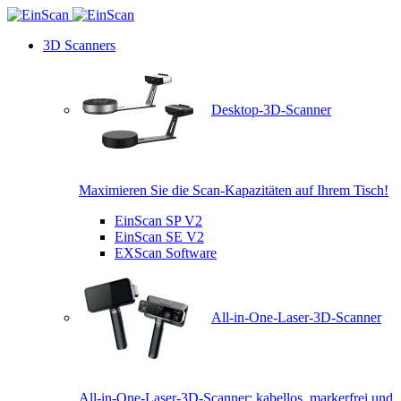
3D Scanners
Desktop-3D-Scanner
Maximieren Sie die Scan-Kapazitäten auf Ihrem Tisch!
EinScan SP V2
EinScan SE V2
EXScan Software
All-in-One-Laser-3D-Scanner
All-in-One-Laser-3D-Scanner: kabellos, markerfrei und