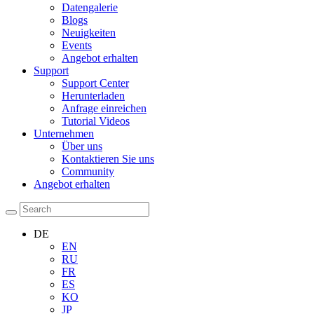
Datengalerie
Blogs
Neuigkeiten
Events
Angebot erhalten
Support
Support Center
Herunterladen
Anfrage einreichen
Tutorial Videos
Unternehmen
Über uns
Kontaktieren Sie uns
Community
Angebot erhalten
DE
EN
RU
FR
ES
KO
JP