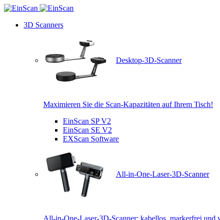
3D Scanners
Desktop-3D-Scanner
Maximieren Sie die Scan-Kapazitäten auf Ihrem Tisch!
EinScan SP V2
EinScan SE V2
EXScan Software
All-in-One-Laser-3D-Scanner
All-in-One-Laser-3D-Scanner: kabellos, markerfrei und v