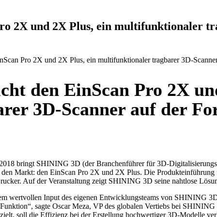
o 2X und 2X Plus, ein multifunktionaler t
Scan Pro 2X und 2X Plus, ein multifunktionaler tragbarer 3D-Scanne
cht den EinScan Pro 2X und
arer 3D-Scanner auf der F
 2018 bringt SHINING 3D (der Branchenführer für 3D-Digitalisierungs
uf den Markt: den EinScan Pro 2X und 2X Plus. Die Produkteinführun
cker. Auf der Veranstaltung zeigt SHINING 3D seine nahtlose Lösun
 wertvollen Input des eigenen Entwicklungsteams von SHINING 3D l
Funktion“, sagte Oscar Meza, VP des globalen Vertiebs bei SHINING 3
elt, soll die Effizienz bei der Erstellung hochwertiger 3D-Modelle ve