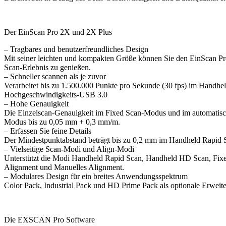
Der EinScan Pro 2X und 2X Plus
– Tragbares und benutzerfreundliches Design
Mit seiner leichten und kompakten Größe können Sie den EinScan Pro
Scan-Erlebnis zu genießen.
– Schneller scannen als je zuvor
Verarbeitet bis zu 1.500.000 Punkte pro Sekunde (30 fps) im Handh
Hochgeschwindigkeits-USB 3.0
– Hohe Genauigkeit
Die Einzelscan-Genauigkeit im Fixed Scan-Modus und im automatisc
Modus bis zu 0,05 mm + 0,3 mm/m.
– Erfassen Sie feine Details
Der Mindestpunktabstand beträgt bis zu 0,2 mm im Handheld Rapi
– Vielseitige Scan-Modi und Align-Modi
Unterstützt die Modi Handheld Rapid Scan, Handheld HD Scan, Fixed
Alignment und Manuelles Alignment.
– Modulares Design für ein breites Anwendungsspektrum
Color Pack, Industrial Pack und HD Prime Pack als optionale Erwe
Die EXSCAN Pro Software