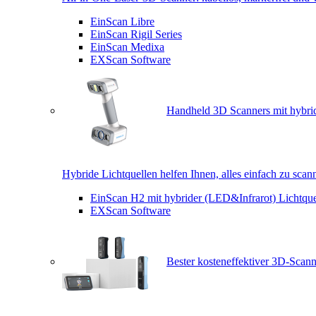
EinScan Libre
EinScan Rigil Series
EinScan Medixa
EXScan Software
Handheld 3D Scanners mit hybrid
Hybride Lichtquellen helfen Ihnen, alles einfach zu scan
EinScan H2 mit hybrider (LED&Infrarot) Lichtque
EXScan Software
Bester kosteneffektiver 3D-Scann