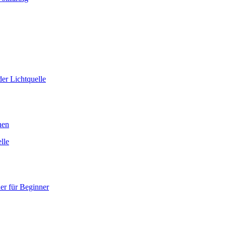
er Lichtquelle
nen
lle
er für Beginner