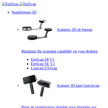
Numériseurs 3D
Scanners 3D de bureau
Maximize the scanning capability on your desktop
EinScan SP V2
EinScan SE V2
Logiciel EXScan
Scanner 3D laser tout-en-un
Plage de numérisation réglable pour répondre aux