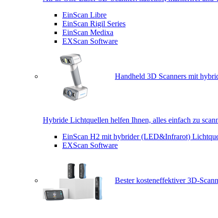
EinScan Libre
EinScan Rigil Series
EinScan Medixa
EXScan Software
Handheld 3D Scanners mit hybrid
Hybride Lichtquellen helfen Ihnen, alles einfach zu scan
EinScan H2 mit hybrider (LED&Infrarot) Lichtque
EXScan Software
Bester kosteneffektiver 3D-Scann