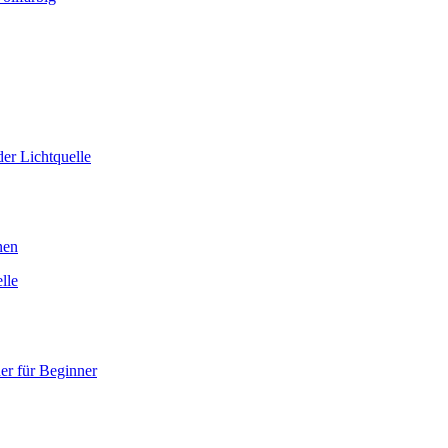
er Lichtquelle
nen
lle
er für Beginner