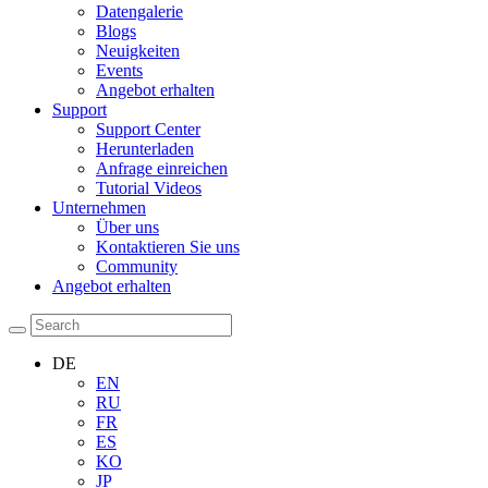
Datengalerie
Blogs
Neuigkeiten
Events
Angebot erhalten
Support
Support Center
Herunterladen
Anfrage einreichen
Tutorial Videos
Unternehmen
Über uns
Kontaktieren Sie uns
Community
Angebot erhalten
DE
EN
RU
FR
ES
KO
JP