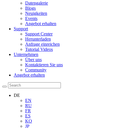
Datengalerie
Blogs
Neuigkeiten
Events
Angebot erhalten
Support
Support Center
Herunterladen
Anfrage einreichen
Tutorial Videos
Unternehmen
Über uns
Kontaktieren Sie uns
Community
Angebot erhalten
DE
EN
RU
FR
ES
KO
JP