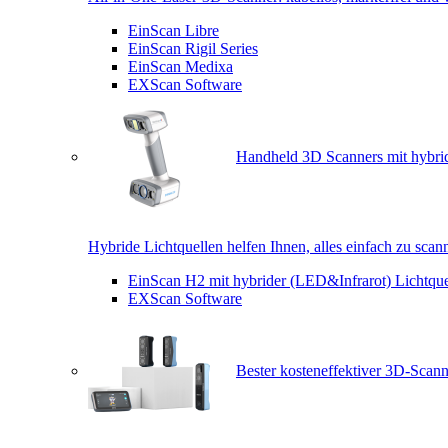
EinScan Libre
EinScan Rigil Series
EinScan Medixa
EXScan Software
Handheld 3D Scanners mit hybrid
Hybride Lichtquellen helfen Ihnen, alles einfach zu scan
EinScan H2 mit hybrider (LED&Infrarot) Lichtque
EXScan Software
Bester kosteneffektiver 3D-Scann