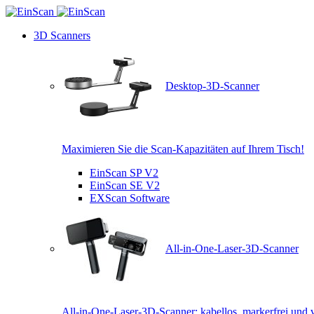
3D Scanners
Desktop-3D-Scanner
Maximieren Sie die Scan-Kapazitäten auf Ihrem Tisch!
EinScan SP V2
EinScan SE V2
EXScan Software
All-in-One-Laser-3D-Scanner
All-in-One-Laser-3D-Scanner: kabellos, markerfrei und v