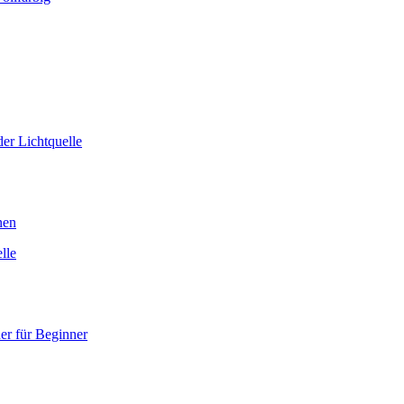
er Lichtquelle
nen
lle
er für Beginner