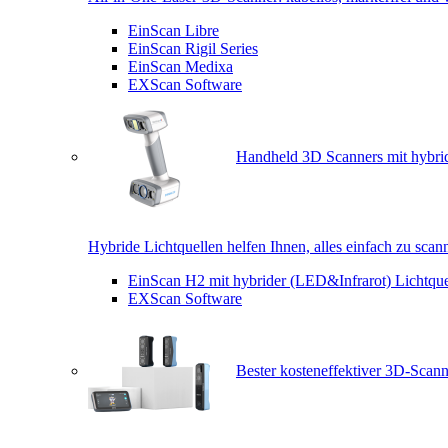
EinScan Libre
EinScan Rigil Series
EinScan Medixa
EXScan Software
Handheld 3D Scanners mit hybrid
Hybride Lichtquellen helfen Ihnen, alles einfach zu scan
EinScan H2 mit hybrider (LED&Infrarot) Lichtque
EXScan Software
Bester kosteneffektiver 3D-Scann