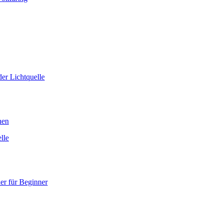
er Lichtquelle
nen
lle
er für Beginner