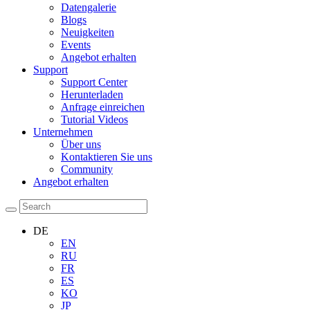
Datengalerie
Blogs
Neuigkeiten
Events
Angebot erhalten
Support
Support Center
Herunterladen
Anfrage einreichen
Tutorial Videos
Unternehmen
Über uns
Kontaktieren Sie uns
Community
Angebot erhalten
DE
EN
RU
FR
ES
KO
JP