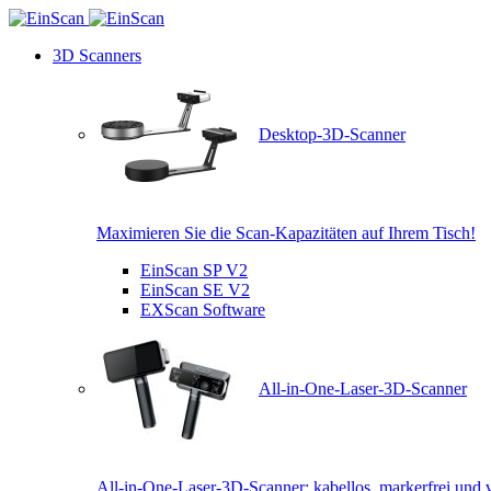
3D Scanners
Desktop-3D-Scanner
Maximieren Sie die Scan-Kapazitäten auf Ihrem Tisch!
EinScan SP V2
EinScan SE V2
EXScan Software
All-in-One-Laser-3D-Scanner
All-in-One-Laser-3D-Scanner: kabellos, markerfrei und v