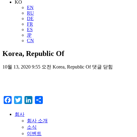
KO
EN
RU
DE
FR
ES
JP
CN
Korea, Republic Of
10월 13, 2020 9:55 오전
Korea, Republic Of
댓글 닫힘
Facebook
Twitter
LinkedIn
Share
회사
회사 소개
소식
이벤트