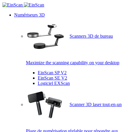
Numériseurs 3D
Scanners 3D de bureau
Maximize the scanning capability on your desktop
EinScan SP V2
EinScan SE V2
Logiciel EXScan
Scanner 3D laser tout-en-un
Plage de numérisation réglable pour répondre aux