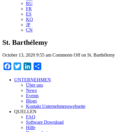
RU
FR
ES
KO
JP
CN
St. Barthélemy
October 13, 2020 9:55 am
Comments Off
on St. Barthélemy
Facebook
Twitter
LinkedIn
Teilen
UNTERNEHMEN
Über uns
News
Events
Blogs
Kontakt Unternehmenswebseite
QUELLEN
FAQ
Software Download
Hilfe