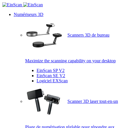
Numériseurs 3D
Scanners 3D de bureau
Maximize the scanning capability on your desktop
EinScan SP V2
EinScan SE V2
Logiciel EXScan
Scanner 3D laser tout-en-un
Plage de numérisation réglable pour répondre aux