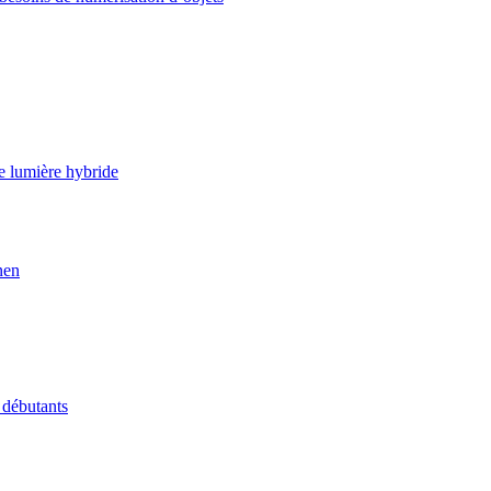
e lumière hybride
nen
 débutants