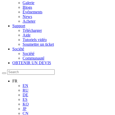
Galerie
Blogs
Événements
News
Acheter
Support
Télécharger
Aide
Tutoriels vidéo
Soumettre un ticket
Société
Société
Communauté
OBTENIR UN DEVIS
FR
EN
RU
DE
ES
KO
JP
CN