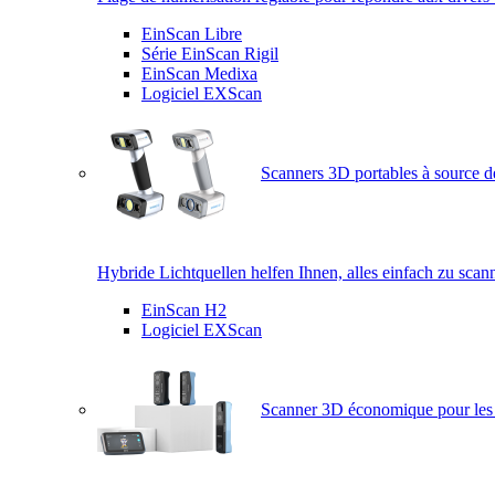
EinScan Libre
Série EinScan Rigil
EinScan Medixa
Logiciel EXScan
Scanners 3D portables à source d
Hybride Lichtquellen helfen Ihnen, alles einfach zu scan
EinScan H2
Logiciel EXScan
Scanner 3D économique pour les