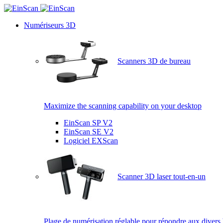
Numériseurs 3D
Scanners 3D de bureau
Maximize the scanning capability on your desktop
EinScan SP V2
EinScan SE V2
Logiciel EXScan
Scanner 3D laser tout-en-un
Plage de numérisation réglable pour répondre aux divers 