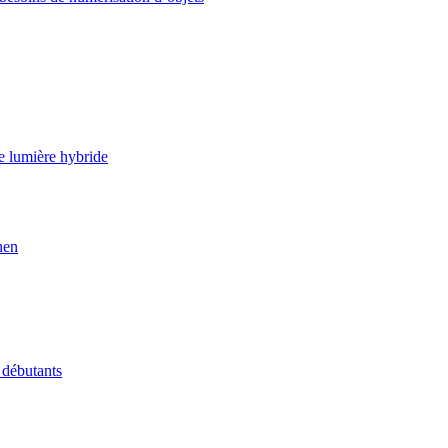
e lumière hybride
nen
 débutants