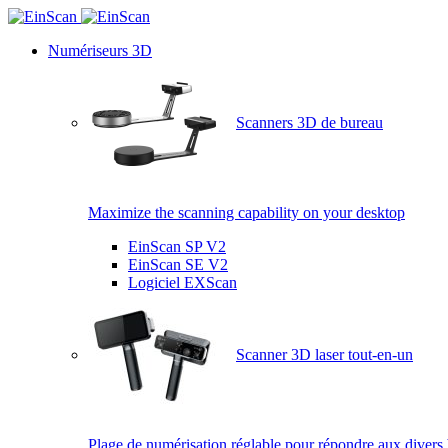
Numériseurs 3D
Scanners 3D de bureau
Maximize the scanning capability on your desktop
EinScan SP V2
EinScan SE V2
Logiciel EXScan
Scanner 3D laser tout-en-un
Plage de numérisation réglable pour répondre aux divers 