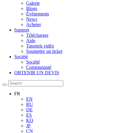
Galerie
Blogs
Événements
News
Acheter
Support
Télécharger
Aide
Tutoriels vidéo
Soumettre un ticket
Société
Société
Communauté
OBTENIR UN DEVIS
FR
EN
RU
DE
ES
KO
JP
CN