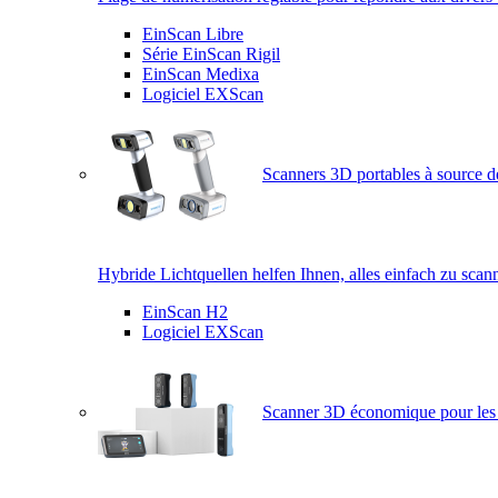
EinScan Libre
Série EinScan Rigil
EinScan Medixa
Logiciel EXScan
Scanners 3D portables à source d
Hybride Lichtquellen helfen Ihnen, alles einfach zu scan
EinScan H2
Logiciel EXScan
Scanner 3D économique pour les