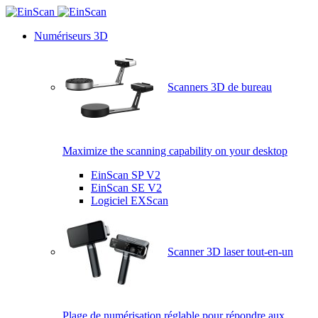
Numériseurs 3D
Scanners 3D de bureau
Maximize the scanning capability on your desktop
EinScan SP V2
EinScan SE V2
Logiciel EXScan
Scanner 3D laser tout-en-un
Plage de numérisation réglable pour répondre aux