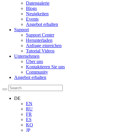
Datengalerie
Blogs
Neuigkeiten
Events
Angebot erhalten
Support
Support Center
Herunterladen
Anfrage einreichen
Tutorial Videos
Unternehmen
Über uns
Kontaktieren Sie uns
Community
Angebot erhalten
DE
EN
RU
FR
ES
KO
JP