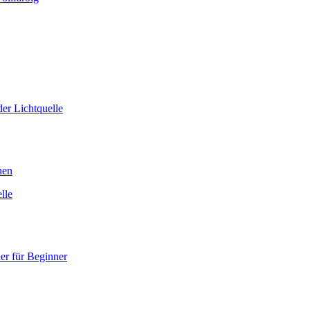
er Lichtquelle
nen
lle
er für Beginner