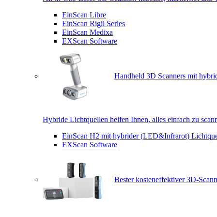
EinScan Libre
EinScan Rigil Series
EinScan Medixa
EXScan Software
Handheld 3D Scanners mit hybrid
Hybride Lichtquellen helfen Ihnen, alles einfach zu scan
EinScan H2 mit hybrider (LED&Infrarot) Lichtque
EXScan Software
Bester kosteneffektiver 3D-Scann