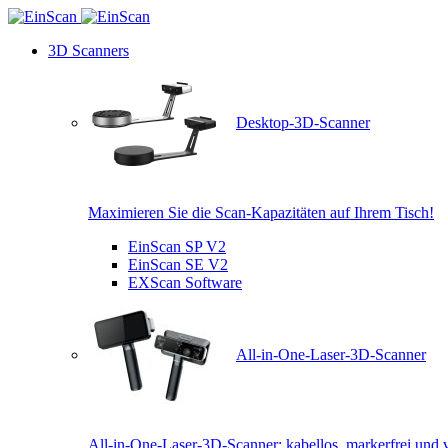
3D Scanners
Desktop-3D-Scanner
Maximieren Sie die Scan-Kapazitäten auf Ihrem Tisch!
EinScan SP V2
EinScan SE V2
EXScan Software
All-in-One-Laser-3D-Scanner
All-in-One-Laser-3D-Scanner: kabellos, markerfrei und v