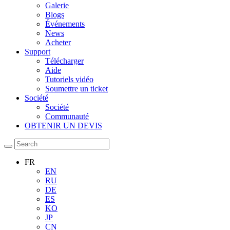
Galerie
Blogs
Événements
News
Acheter
Support
Télécharger
Aide
Tutoriels vidéo
Soumettre un ticket
Société
Société
Communauté
OBTENIR UN DEVIS
FR
EN
RU
DE
ES
KO
JP
CN