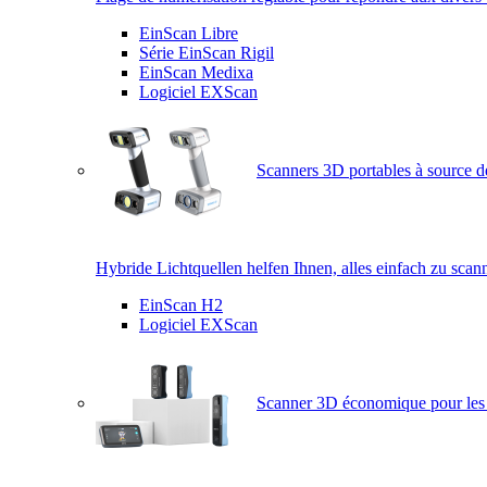
EinScan Libre
Série EinScan Rigil
EinScan Medixa
Logiciel EXScan
Scanners 3D portables à source d
Hybride Lichtquellen helfen Ihnen, alles einfach zu scan
EinScan H2
Logiciel EXScan
Scanner 3D économique pour les