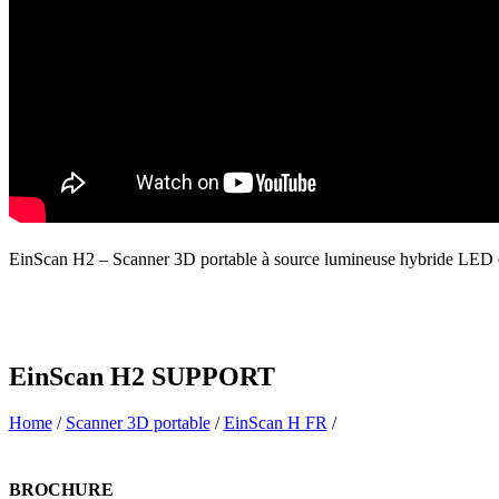
EinScan H2 – Scanner 3D portable à source lumineuse hybride LED e
EinScan H2
SUPPORT
Home
/
Scanner 3D portable
/
EinScan H FR
/
BROCHURE