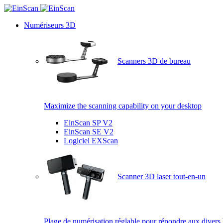
Numériseurs 3D
Scanners 3D de bureau
Maximize the scanning capability on your desktop
EinScan SP V2
EinScan SE V2
Logiciel EXScan
Scanner 3D laser tout-en-un
Plage de numérisation réglable pour répondre aux divers 