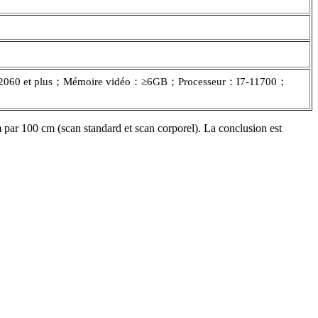
2060 et plus；Mémoire vidéo：≥6GB；Processeur：I7-11700；
 mm par 100 cm (scan standard et scan corporel). La conclusion est