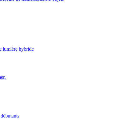
e lumière hybride
nen
 débutants