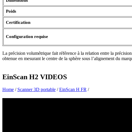
Dimensions
Poids
Certification
Configuration requise
La précision volumétrique fait référence à la relation entre la précisio
obtenue en mesurant le centre de la sphère sous l’alignement du marq
EinScan H2
VIDEOS
Home
/
Scanner 3D portable
/
EinScan H FR
/