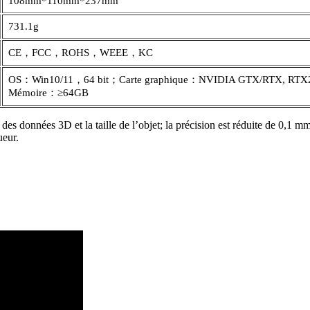
108mm*110mm*237mm
731.1g
CE，FCC，ROHS，WEEE，KC
OS：Win10/11，64 bit；Carte graphique：NVIDIA GTX/RTX, RTX
Mémoire：≥64GB
n des données 3D et la taille de l’objet; la précision est réduite de 0,1
ueur.