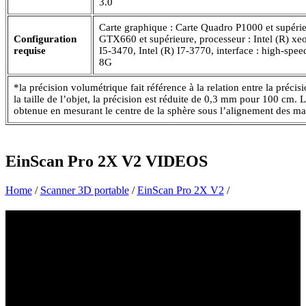
3.0
Carte graphique : Carte Quadro P1000 et supér
Configuration
GTX660 et supérieure, processeur : Intel (R) xe
requise
I5-3470, Intel (R) I7-3770, interface : high-spe
8G
*la précision volumétrique fait référence à la relation entre la préci
la taille de l’objet, la précision est réduite de 0,3 mm pour 100 cm. 
obtenue en mesurant le centre de la sphère sous l’alignement des ma
EinScan Pro 2X V2
VIDEOS
Home
/
Scanner 3D portable
/
EinScan Pro 2X V2
/