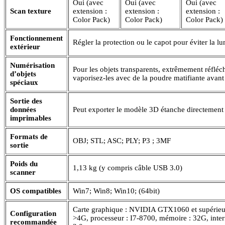
Oui (avec
Oui (avec
Oui (avec
Scan texture
extension :
extension :
extension :
Color Pack)
Color Pack)
Color Pack)
Fonctionnement
Régler la protection ou le capot pour éviter la lu
extérieur
Numérisation
Pour les objets transparents, extrêmement réfléc
d’objets
vaporisez-les avec de la poudre matifiante avant
spéciaux
Sortie des
données
Peut exporter le modèle 3D étanche directement
imprimables
Formats de
OBJ; STL; ASC; PLY; P3 ; 3MF
sortie
Poids du
1,13 kg (y compris câble USB 3.0)
scanner
OS compatibles
Win7; Win8; Win10; (64bit)
Carte graphique : NVIDIA GTX1060 et supérieu
Configuration
>4G, processeur : I7-8700, mémoire : 32G, inte
recommandée