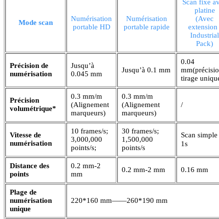
Scan fixe a
platine
Numérisation
Numérisation
(Avec
Mode scan
portable HD
portable rapide
extension 
Industrial
Pack)
0.04
Précision de
Jusqu’à
Jusqu’à 0.1 mm
mm(précisi
numérisation
0.045 mm
tirage uniqu
0.3 mm/m
0.3 mm/m
Précision
(Alignement
(Alignement
/
volumétrique*
marqueurs)
marqueurs)
10 frames/s;
30 frames/s;
Vitesse de
Scan simpl
3,000,000
1,500,000
numérisation
1s
points/s;
points/s
Distance des
0.2 mm-2
0.2 mm-2 mm
0.16 mm
points
mm
Plage de
numérisation
220*160 mm——260*190 mm
unique