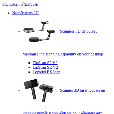
Numériseurs 3D
Scanners 3D de bureau
Maximize the scanning capability on your desktop
EinScan SP V2
EinScan SE V2
Logiciel EXScan
Scanner 3D laser tout-en-un
Plage de numérisation réglable pour répondre aux