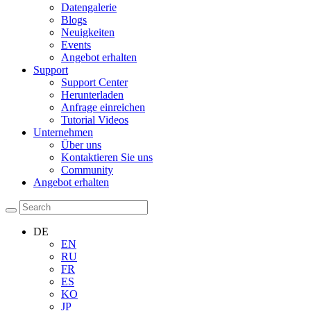
Datengalerie
Blogs
Neuigkeiten
Events
Angebot erhalten
Support
Support Center
Herunterladen
Anfrage einreichen
Tutorial Videos
Unternehmen
Über uns
Kontaktieren Sie uns
Community
Angebot erhalten
DE
EN
RU
FR
ES
KO
JP