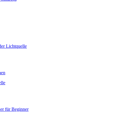
er Lichtquelle
nen
lle
er für Beginner