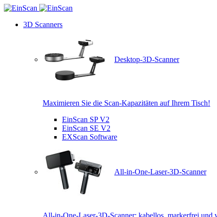
3D Scanners
Desktop-3D-Scanner
Maximieren Sie die Scan-Kapazitäten auf Ihrem Tisch!
EinScan SP V2
EinScan SE V2
EXScan Software
All-in-One-Laser-3D-Scanner
All-in-One-Laser-3D-Scanner: kabellos, markerfrei und v