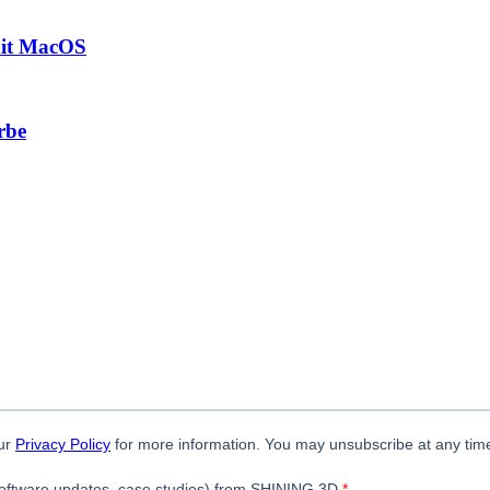
mit MacOS
rbe