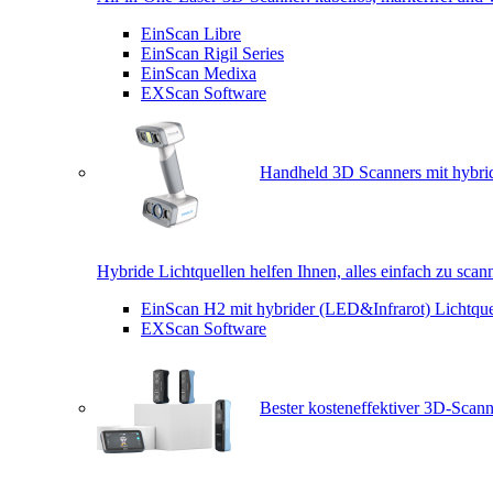
EinScan Libre
EinScan Rigil Series
EinScan Medixa
EXScan Software
Handheld 3D Scanners mit hybrid
Hybride Lichtquellen helfen Ihnen, alles einfach zu scan
EinScan H2 mit hybrider (LED&Infrarot) Lichtque
EXScan Software
Bester kosteneffektiver 3D-Scann