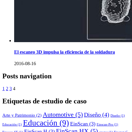
El escaneo 3D impulsa la eficiencia de la soldadura
2016-08-16
Posts navigation
1
2
3
4
Etiquetas de estudio de caso
Automotive
(5)
Diseño
(4)
Arte y Patrimonio
(2)
Diseño
(1)
Educación
(9)
EinScan
(3)
Educación
(1)
Einscan-Pro
(1)
EinScan HX
(5)
EinScan H
(3)