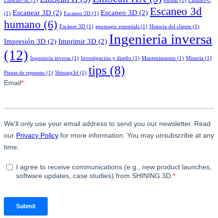
Einscan-SE
(1)
einstar
(1)
Einstart-C
Escaneo 3d
Escanear 3D
(2)
Escaneo 3D
(2)
(1)
Escaneo 3D
(1)
humano
(6)
Escáner 3D
(1)
geomagic essentials
(1)
Historia del cliente
(1)
Ingeniería inversa
Impresión 3D
(2)
Imprimir 3D
(2)
(12)
Ingeniería inversa
(1)
Investigación y diseño
(1)
Mantenimiento
(1)
Minería
(1)
tips
(8)
Piezas de repuesto
(1)
Shining3d
(1)