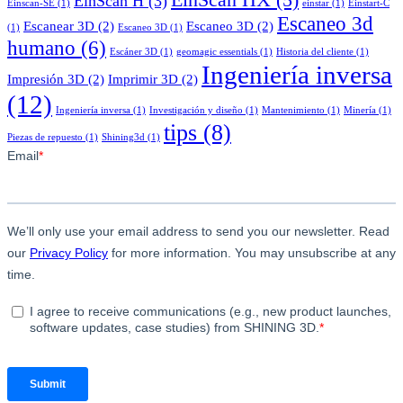
EinScan HX
(5)
EinScan H
(3)
Einscan-SE
(1)
einstar
(1)
Einstart-C
Escaneo 3d
Escanear 3D
(2)
Escaneo 3D
(2)
(1)
Escaneo 3D
(1)
humano
(6)
Escáner 3D
(1)
geomagic essentials
(1)
Historia del cliente
(1)
Ingeniería inversa
Impresión 3D
(2)
Imprimir 3D
(2)
(12)
Ingeniería inversa
(1)
Investigación y diseño
(1)
Mantenimiento
(1)
Minería
(1)
tips
(8)
Piezas de repuesto
(1)
Shining3d
(1)