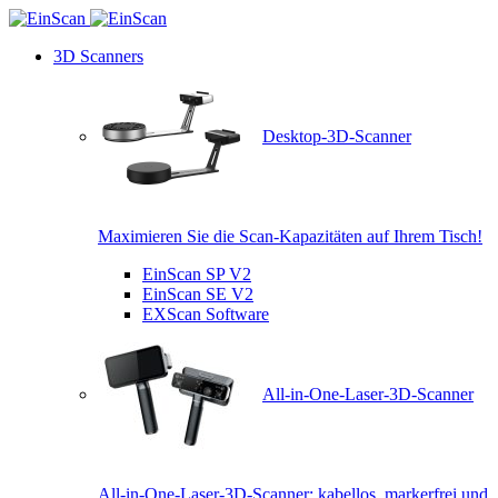
3D Scanners
Desktop-3D-Scanner
Maximieren Sie die Scan-Kapazitäten auf Ihrem Tisch!
EinScan SP V2
EinScan SE V2
EXScan Software
All-in-One-Laser-3D-Scanner
All-in-One-Laser-3D-Scanner: kabellos, markerfrei und