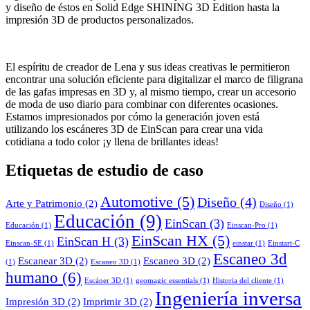
y diseño de éstos en Solid Edge SHINING 3D Edition hasta la
impresión 3D de productos personalizados.
El espíritu de creador de Lena y sus ideas creativas le permitieron
encontrar una solución eficiente para digitalizar el marco de filigrana
de las gafas impresas en 3D y, al mismo tiempo, crear un accesorio
de moda de uso diario para combinar con diferentes ocasiones.
Estamos impresionados por cómo la generación joven está
utilizando los escáneres 3D de EinScan para crear una vida
cotidiana a todo color ¡y llena de brillantes ideas!
Etiquetas de estudio de caso
Automotive
(5)
Diseño
(4)
Arte y Patrimonio
(2)
Diseño
(1)
Educación
(9)
EinScan
(3)
Educación
(1)
Einscan-Pro
(1)
EinScan HX
(5)
EinScan H
(3)
Einscan-SE
(1)
einstar
(1)
Einstart-C
Escaneo 3d
Escanear 3D
(2)
Escaneo 3D
(2)
(1)
Escaneo 3D
(1)
humano
(6)
Escáner 3D
(1)
geomagic essentials
(1)
Historia del cliente
(1)
Ingeniería inversa
Impresión 3D
(2)
Imprimir 3D
(2)