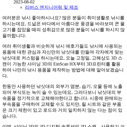
2023-08-02
리버스 엔지니어링 및 제조
여러분은 낚시 좋아하시나요? 많은 분들이 취미생활로 낚시를
하시는데요, 드넓은 바다에서 아름다운 풍경을 바라보며 큰 물
고기를 잡았을 때의 성취감으로 많은 분들이 낚시를 하시지 않
을까합니다.
여러 취미생활과 비슷하게 낚시 애호가들도 낚시에 사용되는
용품에 대한 관심과 자신만의 낚싯대를 만들며 각자에게 맞는
낚싯대로 커스텀을 하시는데요, 오늘 고정밀, 고해상도 3D 스
캔이 가능한 샤이닝 3D의 EinScan HX부터 3D프린터를 활용
하여 나만의 낚시 용품을 제작하는 방법에 대해 알아보겠습니
다.
한동안 사용하던 낚싯대의 외부가 염분, 습기, 오물 등에 노출
되어 부식또는 녹이 슬 수 있는데요, 그러다보니 낚싯대의 부
속품을 정기적으로 교체해야한다고 합니다. 시중에 판매되는
부속품을 구매하여 교체할 수도 있지만, 릴 시트와 같은 부품
은 크기 제한이 있고 로드와 거의 일치하지 않는 다는 점이 있
습니다.
이때, 샤이닝 3D의 3D 디지털 솔루션인 3D 스캔 – 사용하기 쉬