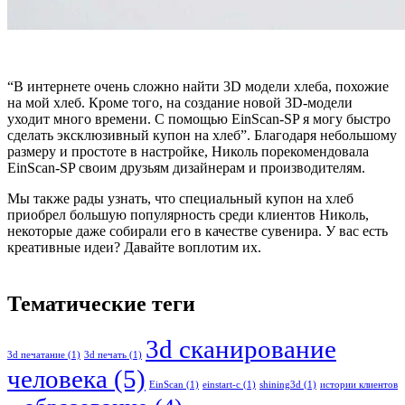
“В интернете очень сложно найти 3D модели хлеба, похожие
на мой хлеб. Кроме того, на создание новой 3D-модели
уходит много времени. С помощью EinScan-SP я могу быстро
сделать эксклюзивный купон на хлеб”. Благодаря небольшому
размеру и простоте в настройке, Николь порекомендовала
EinScan-SP своим друзьям дизайнерам и производителям.
Мы также рады узнать, что специальный купон на хлеб
приобрел большую популярность среди клиентов Николь,
некоторые даже собирали его в качестве сувенира. У вас есть
креативные идеи? Давайте воплотим их.
Тематические теги
3d сканирование
3d печатание
(1)
3d печать
(1)
человека
(5)
EinScan
(1)
einstart-c
(1)
shining3d
(1)
истории клиентов