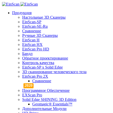
Продукция
Настольные 3D Сканеры
EinScan-SP
EinScan-SE-Ru
Сравнение
Ручные 3D Cканеры
EinScan H
EinScan HX
EinScan Pro HD
Бандл
Обратное проектирование
Контроль качества
EinScan-SP x Solid Edge
3D сканирование человеческого тела
EinScan Pro 2X
Сравнение
Программное Обеспечение
EXScan Pro
Solid Edge SHINING 3D Edition
Geomagic® Essentials™
Дополнительные Модули