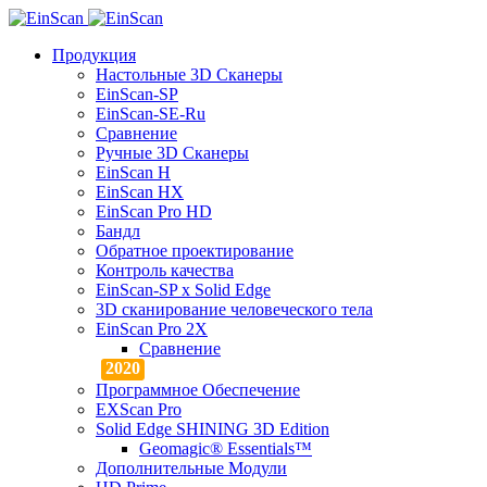
Продукция
Настольные 3D Сканеры
EinScan-SP
EinScan-SE-Ru
Сравнение
Ручные 3D Cканеры
EinScan H
EinScan HX
EinScan Pro HD
Бандл
Обратное проектирование
Контроль качества
EinScan-SP x Solid Edge
3D сканирование человеческого тела
EinScan Pro 2X
Сравнение
Программное Обеспечение
EXScan Pro
Solid Edge SHINING 3D Edition
Geomagic® Essentials™
Дополнительные Модули