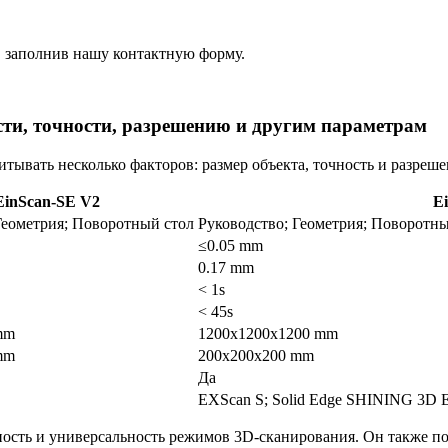
, заполнив нашу контактную форму.
ти, точности, разрешению и другим параметрам
тывать несколько факторов: размер объекта, точность и разреше
EinScan-SE V2
E
Геометрия; Поворотный стол
Руководство; Геометрия; Поворотн
≤0.05 mm
0.17 mm
< 1s
< 45s
mm
1200x1200x1200 mm
mm
200x200x200 mm
Да
EXScan S; Solid Edge SHINING 3D E
ность и универсальность режимов 3D-сканирования. Он также пос