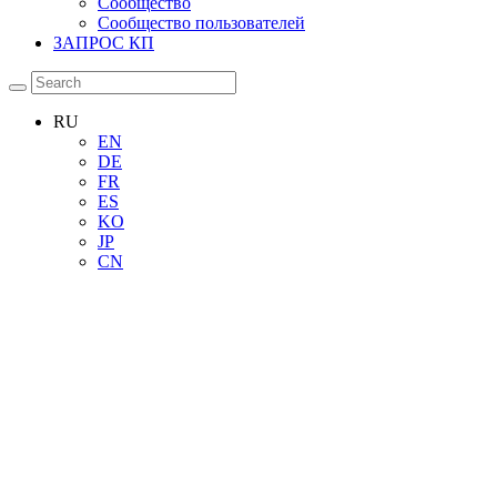
Сообщество
Сообщество пользователей
ЗАПРОС КП
RU
EN
DE
FR
ES
KO
JP
CN