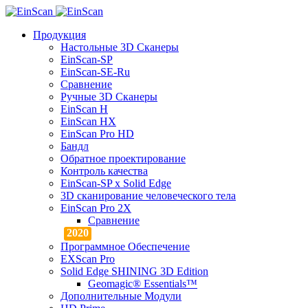
Продукция
Настольные 3D Сканеры
EinScan-SP
EinScan-SE-Ru
Сравнение
Ручные 3D Cканеры
EinScan H
EinScan HX
EinScan Pro HD
Бандл
Обратное проектирование
Контроль качества
EinScan-SP x Solid Edge
3D сканирование человеческого тела
EinScan Pro 2X
Сравнение
Программное Обеспечение
EXScan Pro
Solid Edge SHINING 3D Edition
Geomagic® Essentials™
Дополнительные Модули