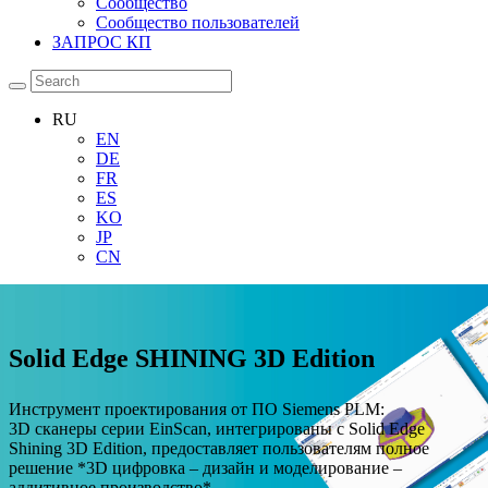
Сообщество
Сообщество пользователей
ЗАПРОС КП
RU
EN
DE
FR
ES
KO
JP
CN
Solid Edge SHINING 3D Edition
Инструмент проектирования от ПО Siemens PLM:
3D сканеры серии EinScan, интегрированы с Solid Edge
Shining 3D Edition, предоставляет пользователям полное
решение *3D цифровка – дизайн и моделирование –
аддитивное производство*