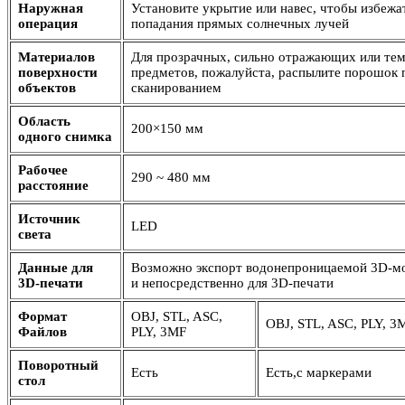
Наружная
Установите укрытие или навес, чтобы избежа
операция
попадания прямых солнечных лучей
Материалов
Для прозрачных, сильно отражающих или те
поверхности
предметов, пожалуйста, распылите порошок 
объектов
сканированием
Область
200×150 мм
одного снимка
Рабочее
290 ~ 480 мм
расстояние
Источник
LED
света
Данные для
Возможно экспорт водонепроницаемой 3D-м
3D-печати
и непосредственно для 3D-печати
Формат
OBJ, STL, ASC,
OBJ, STL, ASC, PLY, 3M
Файлов
PLY, 3MF
Поворотный
Есть
Есть,с маркерами
стол