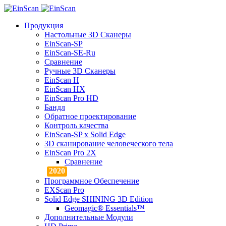
Продукция
Настольные 3D Сканеры
EinScan-SP
EinScan-SE-Ru
Сравнение
Ручные 3D Cканеры
EinScan H
EinScan HX
EinScan Pro HD
Бандл
Обратное проектирование
Контроль качества
EinScan-SP x Solid Edge
3D сканирование человеческого тела
EinScan Pro 2X
Сравнение
Программное Обеспечение
EXScan Pro
Solid Edge SHINING 3D Edition
Geomagic® Essentials™
Дополнительные Модули