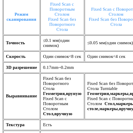
Fixed Scan с
Поворотным
Fixed Scan с Поворо
Режим
Столом
Столом
cканирования
Fixed Scan без
Fixed Scan без Поворо
Поворотного
Стола
Стола
≤0.1 мм(один
Точность
≤0.05 мм(один снимок)
снимок)
Скорость
Один снимок<8 сек
Один снимок<4 сек
3D разрешение
0.17mm~0.2mm
Fixed Scan без
Поворотного
Fixed Scan без Поворо
Стола
Стола Turntable
Геометрия,вруную
Геометрия,маркеры,в
Выравнивание
Fixed Scan с
Fixed Scan с Поворотн
Поворотным
Столом
Стол,маркер
Столом
столе,маркеры,вручн
Стол,вручную
Текстура
Есть