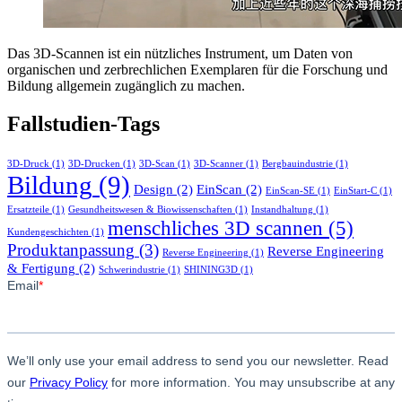
Das 3D-Scannen ist ein nützliches Instrument, um Daten von
organischen und zerbrechlichen Exemplaren für die Forschung und
Bildung allgemein zugänglich zu machen.
Fallstudien-Tags
3D-Druck
(1)
3D-Drucken
(1)
3D-Scan
(1)
3D-Scanner
(1)
Bergbauindustrie
(1)
Bildung
(9)
Design
(2)
EinScan
(2)
EinScan-SE
(1)
EinStart-C
(1)
Ersatzteile
(1)
Gesundheitswesen & Biowissenschaften
(1)
Instandhaltung
(1)
menschliches 3D scannen
(5)
Kundengeschichten
(1)
Produktanpassung
(3)
Reverse Engineering
Reverse Engineering
(1)
& Fertigung
(2)
Schwerindustrie
(1)
SHINING3D
(1)