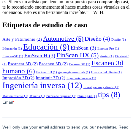
es. Si eres un artista que tiene un presupuesto para comprar algo así,
te lo recomiendo enormemente si haces muchas cosas virtuales en el
ordenador. Esto es una herramienta increíble.” – W. H.
Etiquetas de estudio de caso
Automotive
(5)
Diseño
(4)
Arte y Patrimonio
(2)
Diseño
(1)
Educación
(9)
EinScan
(3)
Educación
(1)
Einscan-Pro
(1)
EinScan HX
(5)
EinScan H
(3)
Einscan-SE
(1)
einstar
(1)
Einstart-C
Escaneo 3d
Escanear 3D
(2)
Escaneo 3D
(2)
(1)
Escaneo 3D
(1)
humano
(6)
Escáner 3D
(1)
geomagic essentials
(1)
Historia del cliente
(1)
Impresión 3D
(2)
Imprimir 3D
(2)
Ingeniería inversa
(1)
Ingeniería inversa
(12)
Investigación y diseño
(1)
tips
(8)
Mantenimiento
(1)
Minería
(1)
Piezas de repuesto
(1)
Shining3d
(1)