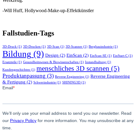
Werkzeug.“
-Will Huff, Hollywood-Make-up-Effektkünstler
Fallstudien-Tags
3D-Druck
(1)
3D-Drucken
(1)
3D-Scan
(1)
3D-Scanner
(1)
Bergbauindustrie
(1)
Bildung
(9)
Design
(2)
EinScan
(2)
EinScan-SE
(1)
EinStart-C
(1)
Ersatzteile
(1)
Gesundheitswesen & Biowissenschaften
(1)
Instandhaltung
(1)
menschliches 3D scannen
(5)
Kundengeschichten
(1)
Produktanpassung
(3)
Reverse Engineering
Reverse Engineering
(1)
& Fertigung
(2)
Schwerindustrie
(1)
SHINING3D
(1)