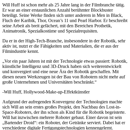
Will Huff ist schon mehr als 25 Jahre lang in der Filmbranche tätig.
Er war an einer erstaunlichen Anzahl berühmter Blockbuster
beteiligt. Seine Werke finden sich unter anderem in Men in Black,
Fluch der Karibik, Thor, Ocean’s 11 und Pearl Harbor. Er beschreibt
seine Arbeit als breit gefächert, mit den Bereichen Prothetik,
Animatronik, Spezialkostüme und Spezialrequisiten.
Da er in der High-Tech-Branche, insbesondere in der Robotik, sehr
aktiv ist, nutzt er die Fähigkeiten und Materialien, die er aus der
Filmindustrie kennt.
„Vor ein paar Jahren ist mit der Technologie etwas passiert: Robotik,
künstliche Intelligenz und 3D-Druck haben sich weiterentwickelt
und konvergiert und eine neue Ära der Robotik geschaffen. Mit
diesen neuen Werkzeugen ist der Bau von Robotern nicht mehr auf
große Unternehmen und Universitäten beschränkt.“
-Will Huff, Hollywood-Make-up-Effektkünstler
Aufgrund der aufregenden Konvergenz der Technologien machte
sich Will an sein erstes großes Projekt, den Nachbau des Lost-in-
Space-Roboters, der ihn schon als Kind für die Robotik begeisterte.
Will hat inzwischen mehrere Roboter gebaut. Einer davon ist sein
„Bartender Droid“: ein Roboter, der Getränke serviert. Dabei hat er
verschiedene digitale Fertigungstechnologien kennengelernt.