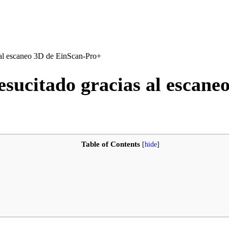
s al escaneo 3D de EinScan-Pro+
resucitado gracias al escan
Table of Contents
[
hide
]