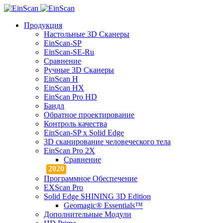
Продукция
Настольные 3D Сканеры
EinScan-SP
EinScan-SE-Ru
Сравнение
Ручные 3D Cканеры
EinScan H
EinScan HX
EinScan Pro HD
Бандл
Обратное проектирование
Контроль качества
EinScan-SP x Solid Edge
3D сканирование человеческого тела
EinScan Pro 2X
Сравнение
Программное Обеспечение
EXScan Pro
Solid Edge SHINING 3D Edition
Geomagic® Essentials™
Дополнительные Модули