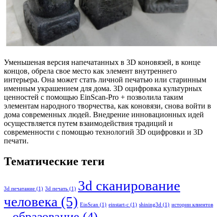
Уменьшеная версия напечатанных в 3D коновязей, в конце
концов, обрела свое место как элемент внутреннего
интерьера. Она может стать личной печатью или старинным
именным украшением для дома. 3D оцифровка культурных
ценностей с помощью EinScan-Pro + позволила таким
элементам народного творчества, как коновязи, снова войти в
дома современных людей. Внедрение инновационных идей
осуществляется путем взаимодействия традиций и
современности с помощью технологий 3D оцифровки и 3D
печати.
Тематические теги
3d сканирование
3d печатание
(1)
3d печать
(1)
человека
(5)
EinScan
(1)
einstart-c
(1)
shining3d
(1)
истории клиентов
образование
(4)