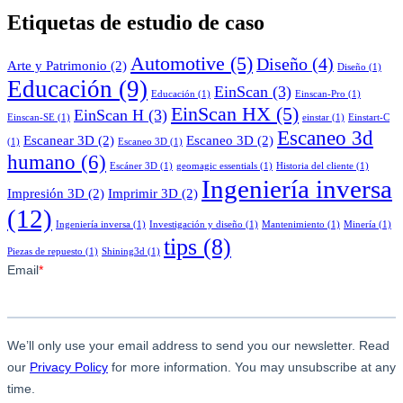
Etiquetas de estudio de caso
Automotive
(5)
Diseño
(4)
Arte y Patrimonio
(2)
Diseño
(1)
Educación
(9)
EinScan
(3)
Educación
(1)
Einscan-Pro
(1)
EinScan HX
(5)
EinScan H
(3)
Einscan-SE
(1)
einstar
(1)
Einstart-C
Escaneo 3d
Escanear 3D
(2)
Escaneo 3D
(2)
(1)
Escaneo 3D
(1)
humano
(6)
Escáner 3D
(1)
geomagic essentials
(1)
Historia del cliente
(1)
Ingeniería inversa
Impresión 3D
(2)
Imprimir 3D
(2)
(12)
Ingeniería inversa
(1)
Investigación y diseño
(1)
Mantenimiento
(1)
Minería
(1)
tips
(8)
Piezas de repuesto
(1)
Shining3d
(1)